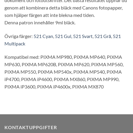
dokument och fotoutskrifter. Det bästa resultatet uppnår du
genom att kombinera detta bläck med Canons fotopapper,
som hjälper färgen att inte blekna med tiden.
Denna patron innehåller 9ml bläck.
Övriga färger:
521 Cyan
,
521 Gul,
521 Svart
,
521 Grå
,
521
Multipack
Kompatibel med: PIXMA MP980,
PIXMA MP640,
PIXMA
MP630,
PIXMA MP620B,
PIXMA MP620,
PIXMA MP560,
PIXMA MP550,
PIXMA MP540x,
PIXMA MP540,
PIXMA
iP4700,
PIXMA iP4600,
PIXMA MX860,
PIXMA MP990,
PIXMA iP3600,
PIXMA iP4600x,
PIXMA MX870
KONTAKTUPPGIFTER