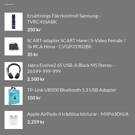
Ersättnings Fjärrkontroll Samsung -
TVRC45SABK
250
kr
SCART-adapter SCART Hane | S-Video Female /
3x RCA Hona - CVGP31902BK
35
kr
Jabra Evolve2 65 USB-A Black MS Stereo -
26599-999-999
2,500
kr
TP-Link UB500 Bluetooth 5.3 USB Adapter
150
kr
Apple AirPods 4 trådlösa hörlurar - MXP63DN/A
2,259
kr