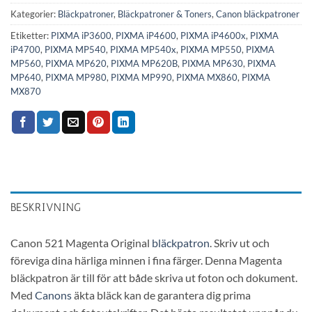
Kategorier:
Bläckpatroner
,
Bläckpatroner & Toners
,
Canon bläckpatroner
Etiketter:
PIXMA iP3600
,
PIXMA iP4600
,
PIXMA iP4600x
,
PIXMA
iP4700
,
PIXMA MP540
,
PIXMA MP540x
,
PIXMA MP550
,
PIXMA
MP560
,
PIXMA MP620
,
PIXMA MP620B
,
PIXMA MP630
,
PIXMA
MP640
,
PIXMA MP980
,
PIXMA MP990
,
PIXMA MX860
,
PIXMA
MX870
BESKRIVNING
Canon 521 Magenta Original
bläckpatron
. Skriv ut och
föreviga dina härliga minnen i fina färger. Denna Magenta
bläckpatron är till för att både skriva ut foton och dokument.
Med
Canons
äkta bläck kan de garantera dig prima