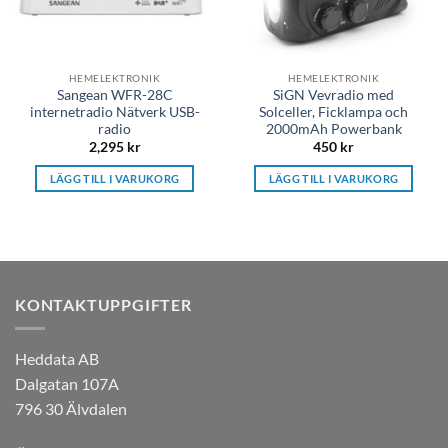
HEMELEKTRONIK
HEMELEKTRONIK
Sangean WFR-28C
SiGN Vevradio med
internetradio Nätverk USB-
Solceller, Ficklampa och
radio
2000mAh Powerbank
2,295
kr
450
kr
LÄGG TILL I VARUKORG
LÄGG TILL I VARUKORG
KONTAKTUPPGIFTER
Heddata AB
Dalgatan 107A
796 30 Älvdalen