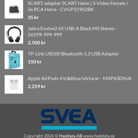
SCART-adapter SCART Hane | S-Video Female /
3x RCA Hona - CVGP31902BK
35
kr
Jabra Evolve2 65 USB-A Black MS Stereo -
26599-999-999
2,500
kr
TP-Link UB500 Bluetooth 5.3 USB Adapter
150
kr
Apple AirPods 4 trådlösa hörlurar - MXP63DN/A
2,259
kr
Copyright 2026 ©
Heddata AB
www.heddata.se