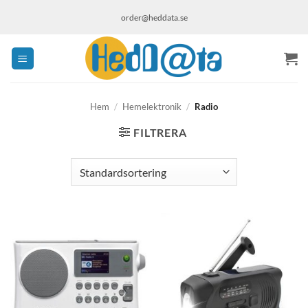
Skip
order@heddata.se
to
content
Hem
/
Hemelektronik
/
Radio
FILTRERA