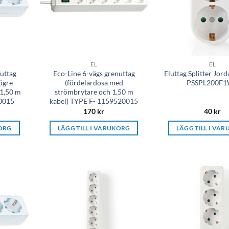
EL
EL
uttag
Eco-Line 6-vägs grenuttag
Eluttag Splitter Jor
ögre
(fördelardosa med
PSSPL200F
 1,50 m
strömbrytare och 1,50 m
20015
kabel) TYPE F- 1159520015
170
kr
40
kr
KORG
LÄGG TILL I VARUKORG
LÄGG TILL I VA