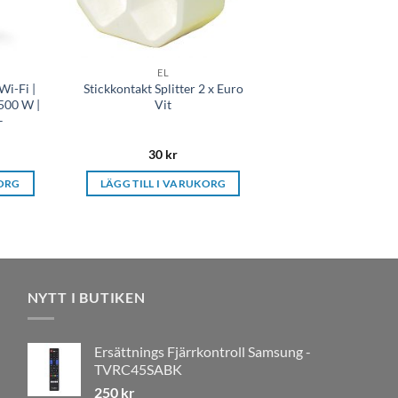
EL
Wi-Fi |
Stickkontakt Splitter 2 x Euro
2500 W |
Vit
–
30
kr
KORG
LÄGG TILL I VARUKORG
NYTT I BUTIKEN
Ersättnings Fjärrkontroll Samsung -
TVRC45SABK
250
kr