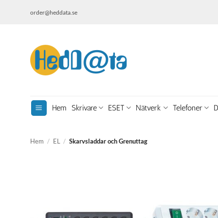
Skip
order@heddata.se
to
content
Hem
Skrivare
ESET
Nätverk
Telefoner
D
Hem
/
EL
/
Skarvsladdar och Grenuttag