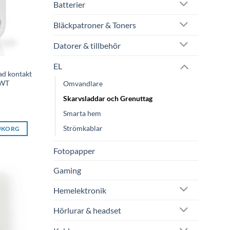
Batterier
Bläckpatroner & Toners
Datorer & tillbehör
EL
dad kontakt
1WT
Omvandlare
Skarvsladdar och Grenuttag
Smarta hem
Strömkablar
RUKORG
Fotopapper
Gaming
Hemelektronik
Hörlurar & headset