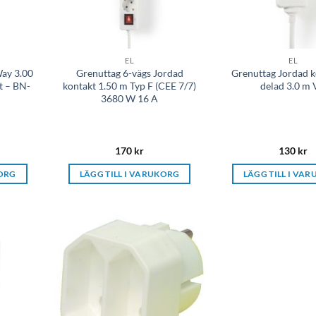
EL
EL
ay 3.00
Grenuttag 6-vägs Jordad
Grenuttag Jordad k
t – BN-
kontakt 1.50 m Typ F (CEE 7/7)
delad 3.0 m 
3680 W 16 A
170
kr
130
kr
KORG
LÄGG TILL I VARUKORG
LÄGG TILL I VA