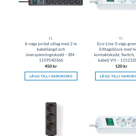
EL
EL
6-vägs jordat uttag med 2 m
Eco-Line 3-vägs gren
kabellängd och
(Uttagsblock med h
överspänningsskydd – BN-
kontaktskydd, Switch,
1159540366
kabel) Vit – 11523
450
kr
120
kr
LÄGG TILL I VARUKORG
LÄGG TILL I VARU