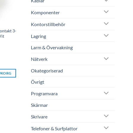
Kablar
Komponenter
Kontorstillbehör
ontakt 3-
Lagring
Vit
Larm & Övervakning
Nätverk
Okategoriserad
RUKORG
Övrigt
Programvara
Skärmar
Skrivare
Telefoner & Surfplattor