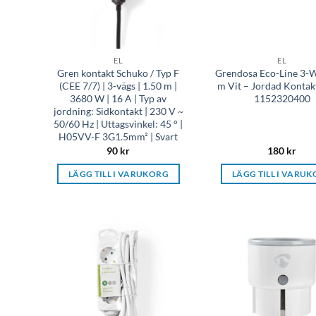
EL
EL
Gren kontakt Schuko / Typ F
Grendosa Eco-Line 3-W
(CEE 7/7) | 3-vägs | 1.50 m |
m Vit – Jordad Kontak
3680 W | 16 A | Typ av
1152320400
jordning: Sidkontakt | 230 V ~
50/60 Hz | Uttagsvinkel: 45 ° |
H05VV-F 3G1.5mm² | Svart
90
kr
180
kr
LÄGG TILL I VARUKORG
LÄGG TILL I VARU