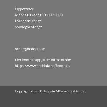
Öppettider:
Måndag-Fredag 11:00-17:00
Lördagar Stängt
Söndagar Stängt
order@heddata.se
Fler kontaktuppgifter hittar ni här:
https://www.heddata.se/kontakt/
Copyright 2026 ©
Heddata AB
www.heddata.se