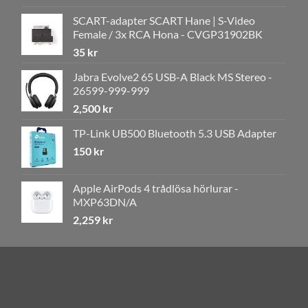
SCART-adapter SCART Hane | S-Video
Female / 3x RCA Hona - CVGP31902BK
35
kr
Jabra Evolve2 65 USB-A Black MS Stereo -
26599-999-999
2,500
kr
TP-Link UB500 Bluetooth 5.3 USB Adapter
150
kr
Apple AirPods 4 trådlösa hörlurar -
MXP63DN/A
2,259
kr