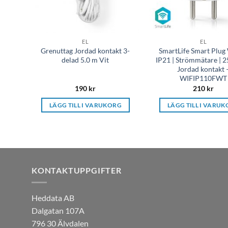
EL
EL
Grenuttag Jordad kontakt 3-
SmartLife Smart Plug 
delad 5.0 m Vit
IP21 | Strömmätare | 
Jordad kontakt 
WIFIP110FWT
190
kr
210
kr
LÄGG TILL I VARUKORG
LÄGG TILL I VARU
KONTAKTUPPGIFTER
Heddata AB
Dalgatan 107A
796 30 Älvdalen