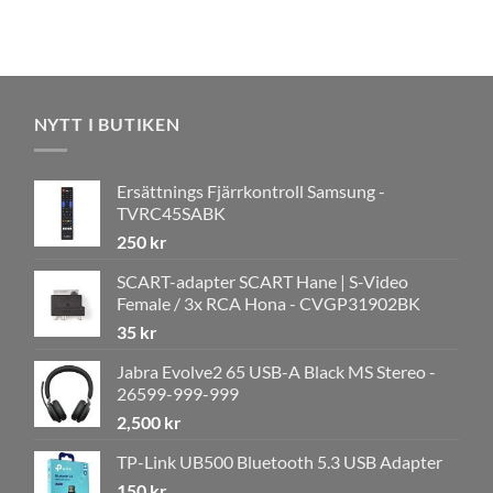
NYTT I BUTIKEN
Ersättnings Fjärrkontroll Samsung -
TVRC45SABK
250
kr
SCART-adapter SCART Hane | S-Video
Female / 3x RCA Hona - CVGP31902BK
35
kr
Jabra Evolve2 65 USB-A Black MS Stereo -
26599-999-999
2,500
kr
TP-Link UB500 Bluetooth 5.3 USB Adapter
150
kr