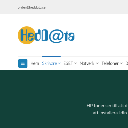
Skip
order@heddata.se
to
content
Hem
Skrivare
ESET
Nätverk
Telefoner
D
HP toner ser till att 
att installera i di