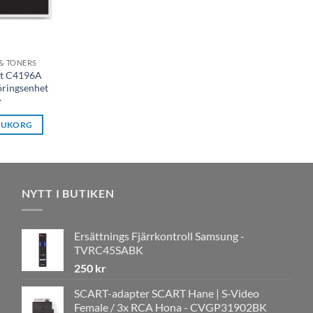
& TONERS
et C4196A
öringsenhet
r
ARUKORG
NYTT I BUTIKEN
Ersättnings Fjärrkontroll Samsung -
TVRC45SABK
250
kr
SCART-adapter SCART Hane | S-Video
Female / 3x RCA Hona - CVGP31902BK