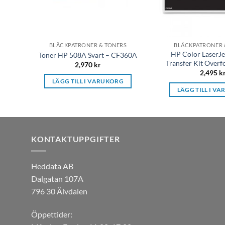
BLÄCKPATRONER & TONERS
BLÄCKPATRONER 
HP Color LaserJ
Toner HP 508A Svart – CF360A
Transfer Kit Överf
2,970
kr
2,495
k
LÄGG TILL I VARUKORG
LÄGG TILL I V
KONTAKTUPPGIFTER
Heddata AB
Dalgatan 107A
796 30 Älvdalen
Öppettider: