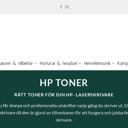
atorer & tillbehör
Hörlurar & headset
Hemelektronik
Kamp
HP TONER
RÄTT TONER FÖR DIN HP- LASERSKRIVARE
du får skarpa och profesionella utskrifter varje gång du skriver ut. D
n skrivare då den är gjord av tillverkaren för att fungera och jobba f
skrivare.