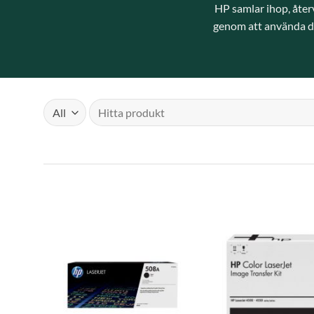
HP samlar ihop, åter
genom att använda de
Sök
efter: