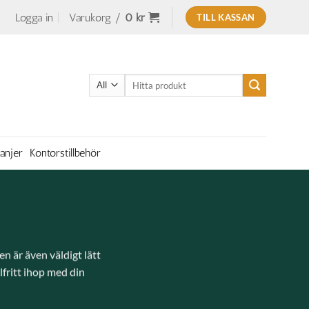
Logga in
Varukorg /
0
kr
TILL KASSAN
Sök
efter:
anjer
Kontorstillbehör
en är även väldigt lätt
elfritt ihop med din