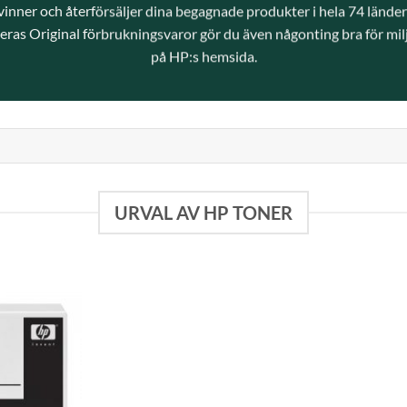
vinner och återförsäljer dina begagnade produkter i hela 74 länder 
ras Original förbrukningsvaror gör du även någonting bra för mil
på
HP:s hemsida.
URVAL AV HP TONER