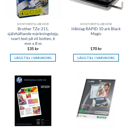
KONTORSTILLBEHÖR
KONTORSTILLBEHÖR
Brother TZe-211,
Hålslag RAPID 10 ark Black
självhäftande märkningstejp,
Magic
svart text på vit botten, 6
mm x 8 m
135
kr
170
kr
LÄGG TILL I VARUKORG
LÄGG TILL I VARUKORG