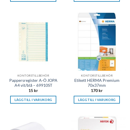
KONTORSTILLBEHÖR
KONTORSTILLBEHÖR
Pappersregister A-Ö JOPA
Etikett HERMA Premium
A4 vit/blå – 69910ST
70x37mm
15
kr
170
kr
LÄGG TILL I VARUKORG
LÄGG TILL I VARUKORG