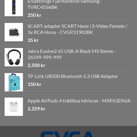
Ersättnings Fjärrkontroll Samsung -
TVRC45SABK
250
kr
SCART-adapter SCART Hane | S-Video Female /
3x RCA Hona - CVGP31902BK
35
kr
Jabra Evolve2 65 USB-A Black MS Stereo -
26599-999-999
2,500
kr
TP-Link UB500 Bluetooth 5.3 USB Adapter
150
kr
Apple AirPods 4 trådlösa hörlurar - MXP63DN/A
2,259
kr