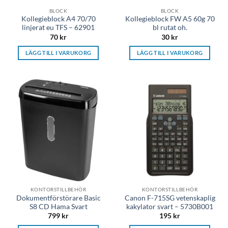
BLOCK
BLOCK
Kollegieblock A4 70/70
Kollegieblock FW A5 60g 70
linjerat eu TFS – 62901
bl rutat oh.
70
kr
30
kr
LÄGG TILL I VARUKORG
LÄGG TILL I VARUKORG
KONTORSTILLBEHÖR
KONTORSTILLBEHÖR
Dokumentförstörare Basic
Canon F-715SG vetenskaplig
S8 CD Hama Svart
kakylator svart – 5730B001
799
kr
195
kr