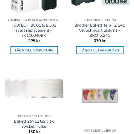
KOMPATIBLA BLÄCKPATRONER & TONER
KONTORSTILLBEHÖR
ISOTECH BC01 & BC02
Brother Etikett-tejp TZ 241
svart replacement –
Vit och svart utskrift –
IK110040BK
BROTX241
295
kr
370
kr
LÄGG TILL I VARUKORG
LÄGG TILL I VARUKORG
KONTORSTILLBEHÖR
Etikett 26×12 G2 vit 6
stycken rullar
KONTORSTILLBEHÖR
150
kr