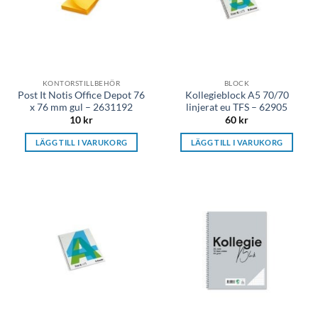
KONTORSTILLBEHÖR
BLOCK
Post It Notis Office Depot 76
Kollegieblock A5 70/70
x 76 mm gul – 2631192
linjerat eu TFS – 62905
10
kr
60
kr
LÄGG TILL I VARUKORG
LÄGG TILL I VARUKORG