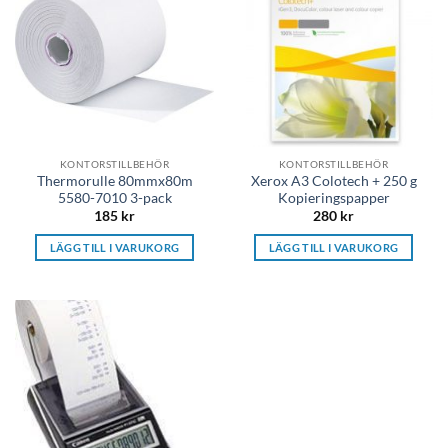
KONTORSTILLBEHÖR
KONTORSTILLBEHÖR
Thermorulle 80mmx80m
Xerox A3 Colotech + 250 g
5580-7010 3-pack
Kopieringspapper
185
kr
280
kr
LÄGG TILL I VARUKORG
LÄGG TILL I VARUKORG