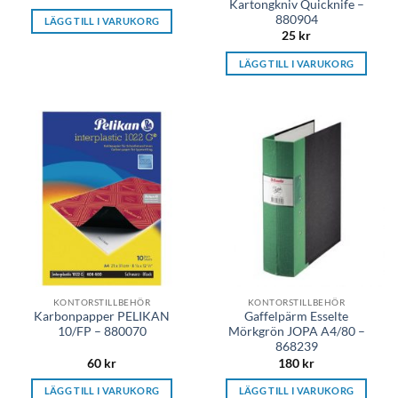
Kartongkniv Quicknife –
880904
LÄGG TILL I VARUKORG
25
kr
LÄGG TILL I VARUKORG
KONTORSTILLBEHÖR
KONTORSTILLBEHÖR
Karbonpapper PELIKAN
Gaffelpärm Esselte
10/FP – 880070
Mörkgrön JOPA A4/80 –
868239
60
kr
180
kr
LÄGG TILL I VARUKORG
LÄGG TILL I VARUKORG