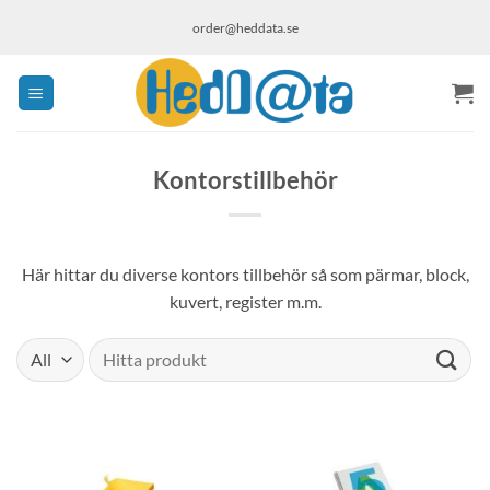
Skip
order@heddata.se
to
content
Kontorstillbehör
Här hittar du diverse kontors tillbehör så som pärmar, block,
kuvert, register m.m.
Sök
efter: