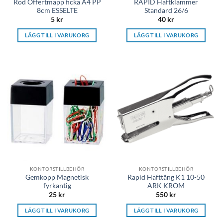
Röd Offertmapp ficka A4 PP
RAPID Häftklammer
8cm ESSELTE
Standard 26/6
5
kr
40
kr
LÄGG TILL I VARUKORG
LÄGG TILL I VARUKORG
KONTORSTILLBEHÖR
KONTORSTILLBEHÖR
Gemkopp Magnetisk
Rapid Häfttång K1 10-50
fyrkantig
ARK KROM
25
kr
550
kr
LÄGG TILL I VARUKORG
LÄGG TILL I VARUKORG