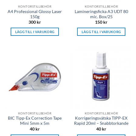
KONTORSTILLBEHÖR
KONTORSTILLBEHÖR
A4 Professional Glossy Laser
Lamineringsficka A3 UDT 80
150g
mic. Box/25
300
kr
150
kr
LÄGG TILL I VARUKORG
LÄGG TILL I VARUKORG
KONTORSTILLBEHÖR
KONTORSTILLBEHÖR
BIC Tipp-Ex Correction Tape
Korrigeringsvätska TIPP-EX
Mini 5mm x 5m
Rapid 20ml – Snabbtorkande
40
kr
40
kr