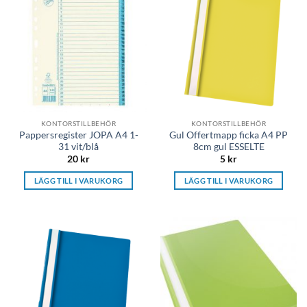
KONTORSTILLBEHÖR
KONTORSTILLBEHÖR
Pappersregister JOPA A4 1-
Gul Offertmapp ficka A4 PP
31 vit/blå
8cm gul ESSELTE
20
kr
5
kr
LÄGG TILL I VARUKORG
LÄGG TILL I VARUKORG