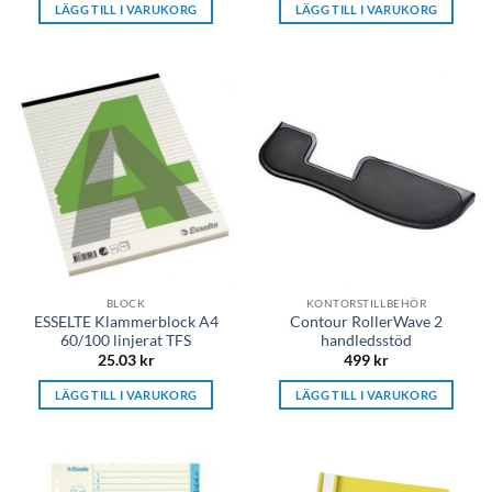
LÄGG TILL I VARUKORG
LÄGG TILL I VARUKORG
BLOCK
KONTORSTILLBEHÖR
ESSELTE Klammerblock A4
Contour RollerWave 2
60/100 linjerat TFS
handledsstöd
25.03
kr
499
kr
LÄGG TILL I VARUKORG
LÄGG TILL I VARUKORG