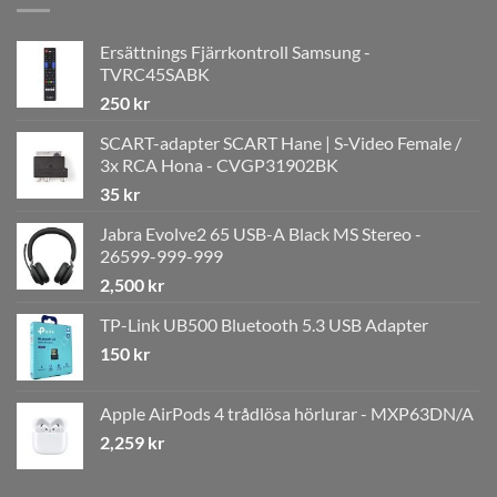
Ersättnings Fjärrkontroll Samsung -
TVRC45SABK
250
kr
SCART-adapter SCART Hane | S-Video Female /
3x RCA Hona - CVGP31902BK
35
kr
Jabra Evolve2 65 USB-A Black MS Stereo -
26599-999-999
2,500
kr
TP-Link UB500 Bluetooth 5.3 USB Adapter
150
kr
Apple AirPods 4 trådlösa hörlurar - MXP63DN/A
2,259
kr