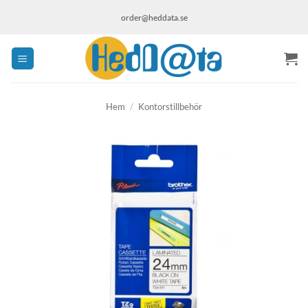
Skip
order@heddata.se
to
content
Hem
/
Kontorstillbehör