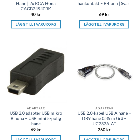
Hane | 2x RCA Hona
hankontakt – B-hona | Svart
CAGB24940BK
40
kr
69
kr
LÄGG TILL I VARUKORG
LÄGG TILL I VARUKORG
ADAPTRAR
ADAPTRAR
USB 2.0 adapter USB mikro
USB 2.0-kabel USB A hane –
B hona – USB mini 5-polig
DB9 hane 0.35 m Grå –
hane
UC232A-AT
69
kr
260
kr
LÄGG TILL I VARUKORG
LÄGG TILL I VARUKORG