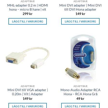
ADAPTRAR
ADAPTRAR
MHL-adapter 0.2 m | HDMI
Mini DVI adapter | Mini DVI
hona – micro B hane | vit
till DVI Hona adapter
299
kr
149
kr
LÄGG TILL I VARUKORG
LÄGG TILL I VARUKORG
ADAPTRAR
ADAPTRAR
Mini DVI till VGA adapter |
Mono-Audio Adapter RCA
0.20m | Vit | Adapter
Hona – RCA Hona Grå
149
kr
49
kr
LÄGG TILL I VARUKORG
LÄGG TILL I VARUKORG