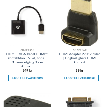
ADAPTRAR
ADAPTRAR
HDMI – VGA-kabel HDMI™-
HDMI Adapter 270° vinklad
kontaktdon – VGA, hona +
| Höghastighets HDMI
3.5 mm-utgång 0.2 m
kontakt
Antracit
349
kr
59
kr
LÄGG TILL I VARUKORG
LÄGG TILL I VARUKORG