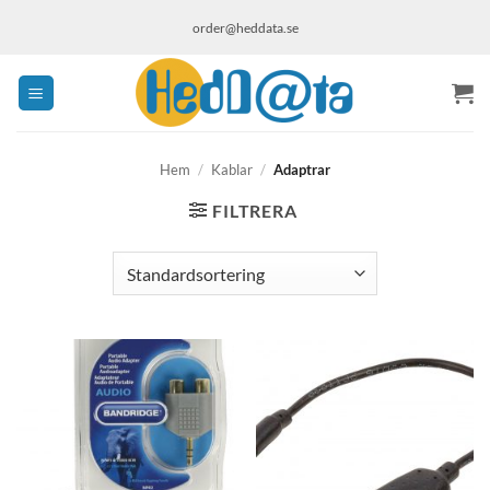
Skip
order@heddata.se
to
content
Hem
/
Kablar
/
Adaptrar
FILTRERA