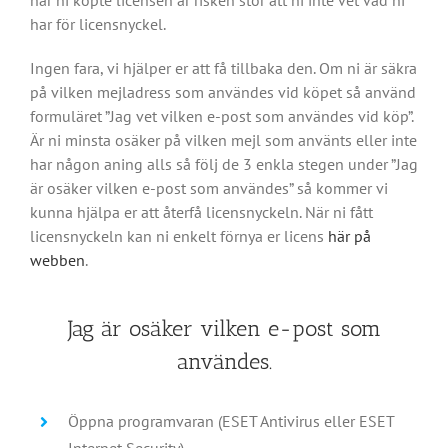
när ni köpte licensen är risken stor att ni inte vet vad ni
har för licensnyckel.
Ingen fara, vi hjälper er att få tillbaka den. Om ni är säkra
på vilken mejladress som användes vid köpet så använd
formuläret ”Jag vet vilken e-post som användes vid köp”.
Är ni minsta osäker på vilken mejl som använts eller inte
har någon aning alls så följ de 3 enkla stegen under ”Jag
är osäker vilken e-post som användes” så kommer vi
kunna hjälpa er att återfå licensnyckeln. När ni fått
licensnyckeln kan ni enkelt förnya er licens
här på
webben
.
Jag är osäker vilken e-post som
användes.
Öppna programvaran (ESET Antivirus eller ESET