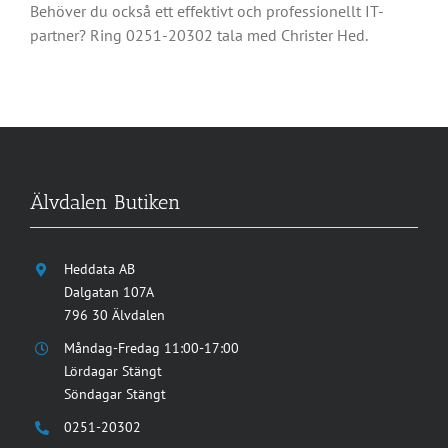
Behöver du också ett effektivt och professionellt IT-
partner? Ring 0251-20302 tala med Christer Hed.
Älvdalen Butiken
Heddata AB
Dalgatan 107A
796 30 Älvdalen
Måndag-Fredag 11:00-17:00
Lördagar Stängt
Söndagar Stängt
0251-20302