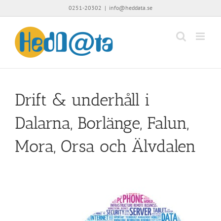
Fortsätt
0251-20302
|
info@heddata.se
till
innehållet
Drift & underhåll i
Dalarna, Borlänge, Falun,
Mora, Orsa och Älvdalen