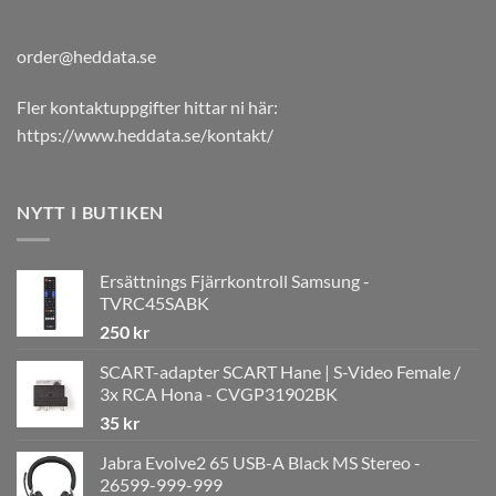
order@heddata.se
Fler kontaktuppgifter hittar ni här:
https://www.heddata.se/kontakt/
NYTT I BUTIKEN
Ersättnings Fjärrkontroll Samsung -
TVRC45SABK
250
kr
SCART-adapter SCART Hane | S-Video Female /
3x RCA Hona - CVGP31902BK
35
kr
Jabra Evolve2 65 USB-A Black MS Stereo -
26599-999-999