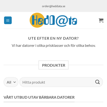
Skip
order@heddata.se
to
content
UTE EFTER EN NY DATOR?
Vi har datorer i olika prisklasser och för olika behov.
PRODUKTER
Sök
efter:
VÅRT UTBUD UTAV BÄRBARA DATORER