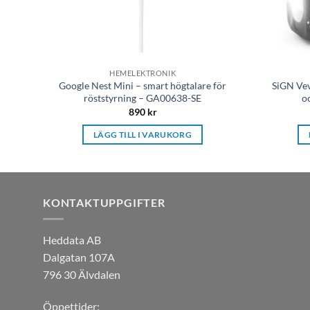
HEMELEKTRONIK
Google Nest Mini – smart högtalare för
SiGN Vev
röststyrning – GA00638-SE
o
890
kr
LÄGG TILL I VARUKORG
KONTAKTUPPGIFTER
Heddata AB
Dalgatan 107A
796 30 Älvdalen
Öppettider: