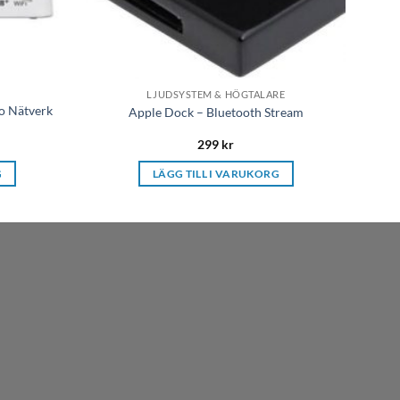
LJUDSYSTEM & HÖGTALARE
o Nätverk
Apple Dock – Bluetooth Stream
299
kr
G
LÄGG TILL I VARUKORG