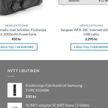
HEMELEKTRONIK
HEMELEKTRONIK
radio med Solceller, Ficklampa
Sangean WFR-28C internetradi
ch 2000mAh Powerbank
USB-radio
450
kr
2,295
kr
LÄGG TILL I VARUKORG
LÄGG TILL I VARUKOR
NYTT I BUTIKEN
Ersättnings Fjärrkontroll Samsung -
TVRC45SABK
250
kr
SCART-adapter SCART Hane | S-Video