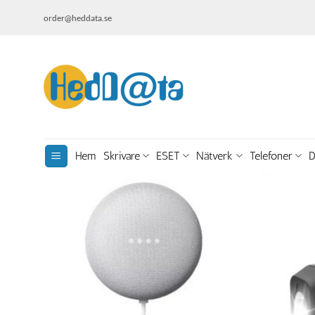
Skip
order@heddata.se
to
content
Hem
Skrivare
ESET
Nätverk
Telefoner
D