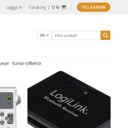
Logga in
Varukorg /
0
kr
TILL KASSAN
Sök
efter:
anjer
Kontorstillbehör