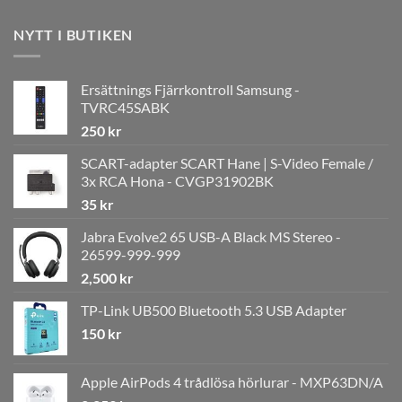
NYTT I BUTIKEN
Ersättnings Fjärrkontroll Samsung -
TVRC45SABK
250
kr
SCART-adapter SCART Hane | S-Video Female /
3x RCA Hona - CVGP31902BK
35
kr
Jabra Evolve2 65 USB-A Black MS Stereo -
26599-999-999
2,500
kr
TP-Link UB500 Bluetooth 5.3 USB Adapter
150
kr
Apple AirPods 4 trådlösa hörlurar - MXP63DN/A