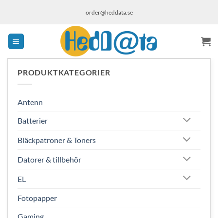
Skip
order@heddata.se
to
content
PRODUKTKATEGORIER
Antenn
Batterier
Bläckpatroner & Toners
Datorer & tillbehör
EL
Fotopapper
Gaming