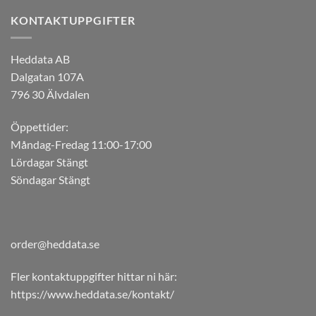
De
De
KONTAKTUPPGIFTER
olika
olika
alternativen
alternativen
kan
kan
Heddata AB
väljas
väljas
Dalgatan 107A
på
på
796 30 Älvdalen
produktsidan
produktsidan
Öppettider:
Måndag-Fredag 11:00-17:00
Lördagar Stängt
Söndagar Stängt
order@heddata.se
Fler kontaktuppgifter hittar ni här:
https://www.heddata.se/kontakt/