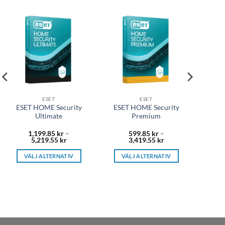
ESET
ESET
ESET HOME Security
ESET HOME Security
Ultimate
Premium
1,199.85
kr
–
599.85
kr
–
Prisintervall:
Prisintervall:
5,219.55
kr
3,419.55
kr
1,199.85 kr
599.85 kr
till
till
VÄLJ ALTERNATIV
VÄLJ ALTERNATIV
5,219.55 kr
3,419.55 kr
Den
Den
här
här
produkten
produkten
har
har
flera
flera
varianter.
varianter.