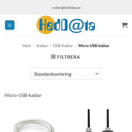
Skip
order@heddata.se
to
content
Hem
/
Kablar
/
USB-Kablar
/
Micro-USB-kablar
FILTRERA
Micro-USB-kablar