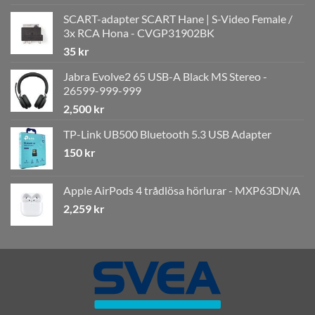
SCART-adapter SCART Hane | S-Video Female /
3x RCA Hona - CVGP31902BK
35
kr
Jabra Evolve2 65 USB-A Black MS Stereo -
26599-999-999
2,500
kr
TP-Link UB500 Bluetooth 5.3 USB Adapter
150
kr
Apple AirPods 4 trådlösa hörlurar - MXP63DN/A
2,259
kr