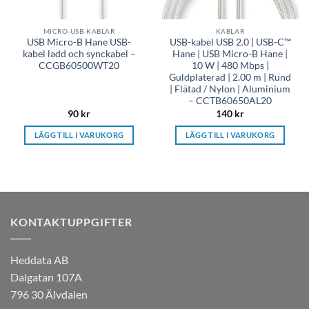
MICRO-USB-KABLAR
KABLAR
USB Micro-B Hane USB-
USB-kabel USB 2.0 | USB-C™
kabel ladd och synckabel –
Hane | USB Micro-B Hane |
CCGB60500WT20
10 W | 480 Mbps |
Guldplaterad | 2.00 m | Rund
| Flätad / Nylon | Aluminium
– CCTB60650AL20
90
kr
140
kr
LÄGG TILL I VARUKORG
LÄGG TILL I VARUKORG
KONTAKTUPPGIFTER
Heddata AB
Dalgatan 107A
796 30 Älvdalen