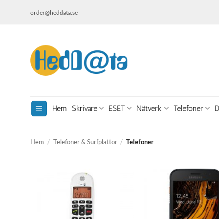
Skip
order@heddata.se
to
content
Hem
Skrivare
ESET
Nätverk
Telefoner
D
Hem
/
Telefoner & Surfplattor
/
Telefoner