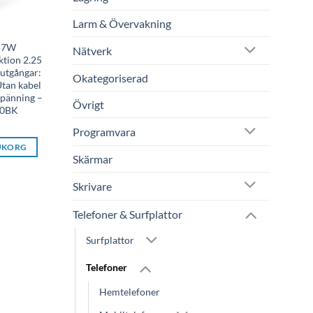
Larm & Övervakning
 57W
Nätverk
ktion 2.25
 utgångar:
Okategoriserad
tan kabel
Spänning –
Övrigt
0BK
Programvara
RUKORG
Skärmar
Skrivare
Telefoner & Surfplattor
Surfplattor
Telefoner
Hemtelefoner