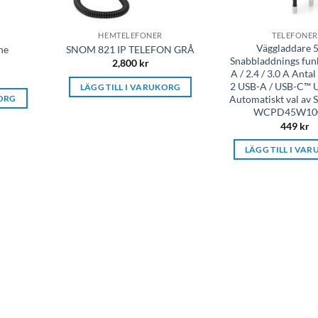
HEMTELEFONER
TELEFONER
Väggladdare
ne
SNOM 821 IP TELEFON GRÅ
Snabbladdnings fun
2,800
kr
A / 2.4 / 3.0 A Antal
2 USB-A / USB-C™ U
LÄGG TILL I VARUKORG
Automatiskt val av 
KORG
WCPD45W10
449
kr
LÄGG TILL I VA