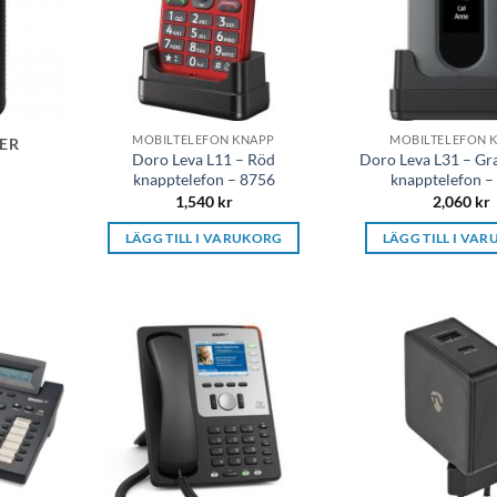
MOBILTELEFON KNAPP
MOBILTELEFON 
ER
Doro Leva L11 – Röd
Doro Leva L31 – Gr
knapptelefon – 8756
knapptelefon –
1,540
kr
2,060
kr
LÄGG TILL I VARUKORG
LÄGG TILL I VA