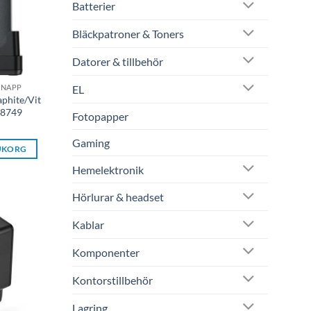
Batterier
Bläckpatroner & Toners
Datorer & tillbehör
EL
KNAPP
aphite/Vit
 8749
Fotopapper
Gaming
RUKORG
Hemelektronik
Hörlurar & headset
Kablar
Komponenter
Kontorstillbehör
Lagring