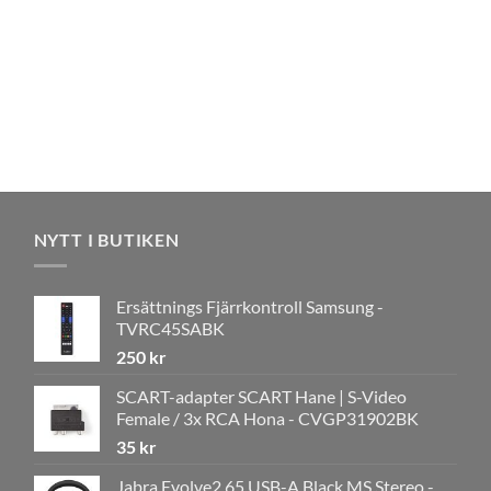
NYTT I BUTIKEN
Ersättnings Fjärrkontroll Samsung -
TVRC45SABK
250
kr
SCART-adapter SCART Hane | S-Video
Female / 3x RCA Hona - CVGP31902BK
35
kr
Jabra Evolve2 65 USB-A Black MS Stereo -