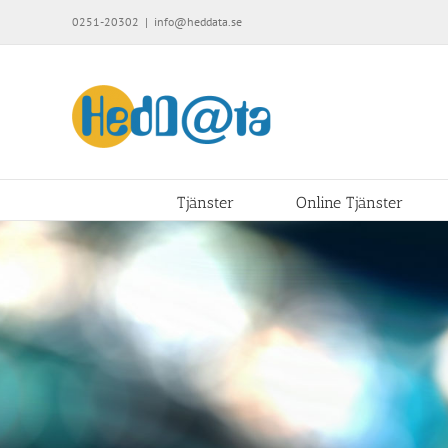
Fortsätt
0251-20302
|
info@heddata.se
till
innehållet
Tjänster
Online Tjänster