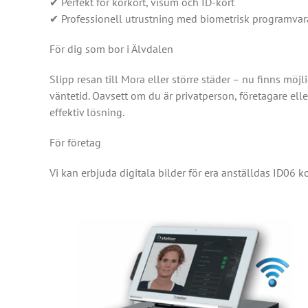
✔ Perfekt för körkort, visum och ID-kort
✔ Professionell utrustning med biometrisk programvara
För dig som bor i Älvdalen
Slipp resan till Mora eller större städer – nu finns möjl
väntetid. Oavsett om du är privatperson, företagare eller
effektiv lösning.
För företag
Vi kan erbjuda digitala bilder för era anställdas ID06 ko