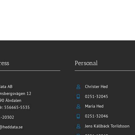
ress
Personal
ata AB
Christer Hed
nsbergsvägen 12
0251-32045
90 Älvdalen
Maria Hed
r: 556665-5535
0251-32046
1-20302
Jens Källbäck Torildsson
@heddata.se