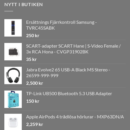
NYTT I BUTIKEN
Ersättnings Fjärrkontroll Samsung -
TVRC45SABK
250
kr
SCART-adapter SCART Hane | S-Video Female /
3x RCA Hona - CVGP31902BK
35
kr
Jabra Evolve2 65 USB-A Black MS Stereo -
26599-999-999
2,500
kr
TP-Link UB500 Bluetooth 5.3 USB Adapter
150
kr
Apple AirPods 4 trådlösa hörlurar - MXP63DN/A
2,259
kr