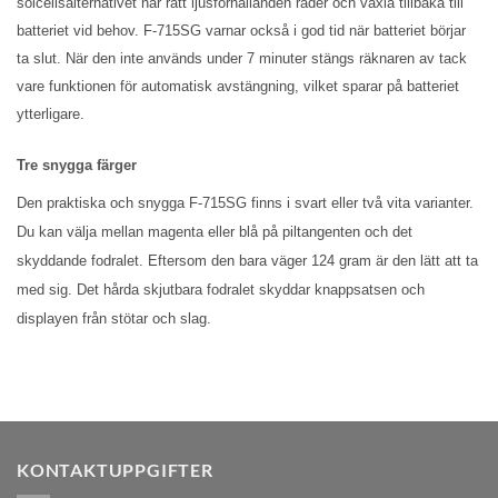
solcellsalternativet när rätt ljusförhållanden råder och växla tillbaka till
batteriet vid behov. F-715SG varnar också i god tid när batteriet börjar
ta slut. När den inte används under 7 minuter stängs räknaren av tack
vare funktionen för automatisk avstängning, vilket sparar på batteriet
ytterligare.
Tre snygga färger
Den praktiska och snygga F-715SG finns i svart eller två vita varianter.
Du kan välja mellan magenta eller blå på piltangenten och det
skyddande fodralet. Eftersom den bara väger 124 gram är den lätt att ta
med sig. Det hårda skjutbara fodralet skyddar knappsatsen och
displayen från stötar och slag.
KONTAKTUPPGIFTER