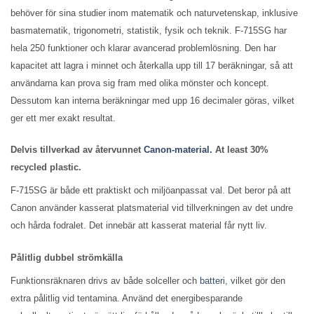
behöver för sina studier inom matematik och naturvetenskap, inklusive
basmatematik, trigonometri, statistik, fysik och teknik. F-715SG har
hela 250 funktioner och klarar avancerad problemlösning. Den har
kapacitet att lagra i minnet och återkalla upp till 17 beräkningar, så att
användarna kan prova sig fram med olika mönster och koncept.
Dessutom kan interna beräkningar med upp 16 decimaler göras, vilket
ger ett mer exakt resultat.
Delvis tillverkad av återvunnet
Canon-material.
At least 30%
recycled plastic.
F-715SG är både ett praktiskt och miljöanpassat val. Det beror på att
Canon använder kasserat platsmaterial vid tillverkningen av det undre
och hårda fodralet. Det innebär att kasserat material får nytt liv.
Pålitlig dubbel strömkälla
Funktionsräknaren drivs av både solceller och
batteri,
vilket gör den
extra pålitlig vid tentamina. Använd det energibesparande