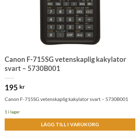
Canon F-715SG vetenskaplig kakylator
svart – 5730B001
195
kr
Canon F-715SG vetenskaplig kakylator svart – 5730B001
1 i lager
LÄGG TILL I VARUKORG