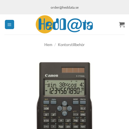
Skip
order@heddata.se
to
content
Hem
/
Kontorstillbehör