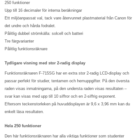
250 funktioner
Upp till 16 decimaler för interna beräkningar
Ett miljöanpassat val, tack vare återvunnet plastmaterial från Canon för
det undre och hårda fodralet.
Pålitlig dubbel strömkälla: solcell och batteri
Tre färgvarianter
Pålitlig funktionsräknare
Tydligare visning med stor 2-radig display
Funktionsräknaren F-715SG har en extra stor 2-radig LCD-display och
passar perfekt för studier, tentamen och hemuppgifter. På den översta
raden visas inmatningarna, på den understa raden visas resultaten –
svar kan visas med upp till 10 siffror och en 2-siffrig exponent.
Eftersom teckenstorleken på huvuddisplayen är 9,6 x 3,96 mm kan du
enkelt läsa resultaten.
Hela 250 funktioner
Den här funktionsräknaren har alla viktiga funktioner som studenter