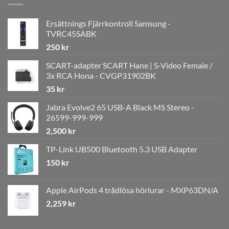
Ersättnings Fjärrkontroll Samsung -
TVRC45SABK
250
kr
SCART-adapter SCART Hane | S-Video Female /
3x RCA Hona - CVGP31902BK
35
kr
Jabra Evolve2 65 USB-A Black MS Stereo -
26599-999-999
2,500
kr
TP-Link UB500 Bluetooth 5.3 USB Adapter
150
kr
Apple AirPods 4 trådlösa hörlurar - MXP63DN/A
2,259
kr