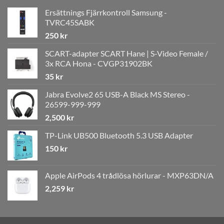
Ersättnings Fjärrkontroll Samsung -
TVRC45SABK
250
kr
SCART-adapter SCART Hane | S-Video Female /
3x RCA Hona - CVGP31902BK
35
kr
Jabra Evolve2 65 USB-A Black MS Stereo -
26599-999-999
2,500
kr
TP-Link UB500 Bluetooth 5.3 USB Adapter
150
kr
Apple AirPods 4 trådlösa hörlurar - MXP63DN/A
2,259
kr