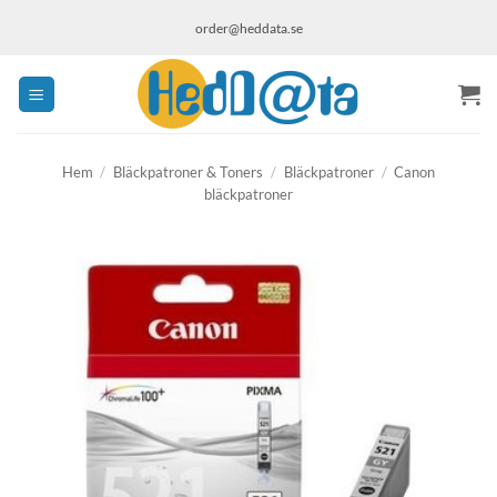
Skip
order@heddata.se
to
content
Hem
/
Bläckpatroner & Toners
/
Bläckpatroner
/
Canon
bläckpatroner