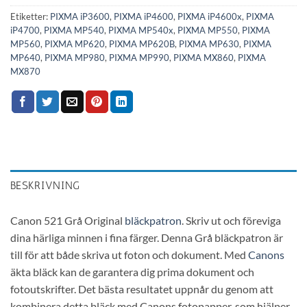
Etiketter:
PIXMA iP3600
,
PIXMA iP4600
,
PIXMA iP4600x
,
PIXMA
iP4700
,
PIXMA MP540
,
PIXMA MP540x
,
PIXMA MP550
,
PIXMA
MP560
,
PIXMA MP620
,
PIXMA MP620B
,
PIXMA MP630
,
PIXMA
MP640
,
PIXMA MP980
,
PIXMA MP990
,
PIXMA MX860
,
PIXMA
MX870
BESKRIVNING
Canon 521 Grå Original
bläckpatron
. Skriv ut och föreviga
dina härliga minnen i fina färger. Denna Grå bläckpatron är
till för att både skriva ut foton och dokument. Med
Canons
äkta bläck kan de garantera dig prima dokument och
fotoutskrifter. Det bästa resultatet uppnår du genom att
kombinera detta bläck med Canons fotopapper, som hjälper