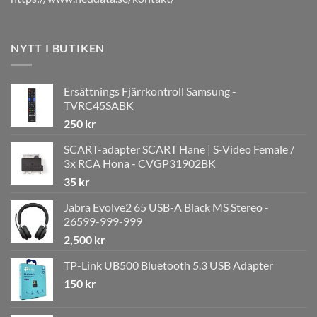
NYTT I BUTIKEN
Ersättnings Fjärrkontroll Samsung -
TVRC45SABK
250
kr
SCART-adapter SCART Hane | S-Video Female /
3x RCA Hona - CVGP31902BK
35
kr
Jabra Evolve2 65 USB-A Black MS Stereo -
26599-999-999
2,500
kr
TP-Link UB500 Bluetooth 5.3 USB Adapter
150
kr