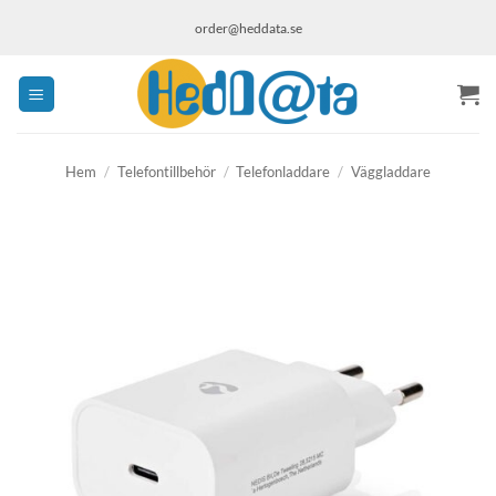
Skip
order@heddata.se
to
content
Hem
/
Telefontillbehör
/
Telefonladdare
/
Väggladdare