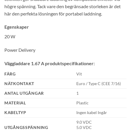
högre spänning. Tack vare den begränsade storleken är det
här den perfekta lösningen för portabel laddning.
Egenskaper
20 W
Power Delivery
Väggladdare 1.67 A produktspecifikationer:
FÄRG
Vit
NÄTKONTAKT
Euro / Type C (CEE 7/16)
ANTAL UTGÅNGAR
1
MATERIAL
Plastic
KABELTYP
Ingen kabel Ingår
9.0 VDC
UTGÅNGSSPÄNNING
5.0 VDC