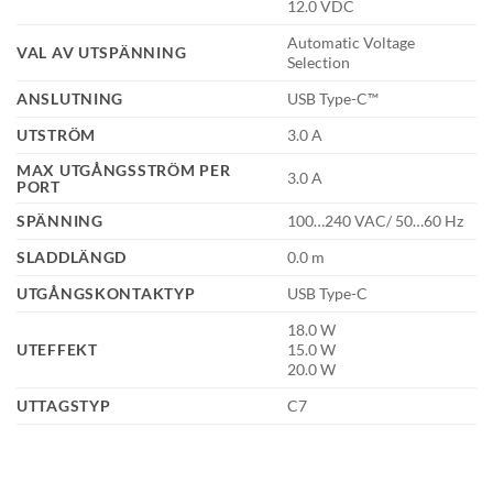
12.0 VDC
Automatic Voltage
VAL AV UTSPÄNNING
Selection
ANSLUTNING
USB Type-C™
UTSTRÖM
3.0 A
MAX UTGÅNGSSTRÖM PER
3.0 A
PORT
SPÄNNING
100…240 VAC/ 50…60 Hz
SLADDLÄNGD
0.0 m
UTGÅNGSKONTAKTYP
USB Type-C
18.0 W
UTEFFEKT
15.0 W
20.0 W
UTTAGSTYP
C7