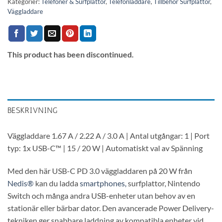
Kategorier:
Telefoner & Surfplattor
,
Telefonladdare
,
Tillbehör Surfplattor
,
Väggladdare
This product has been discontinued.
BESKRIVNING
Väggladdare 1.67 A / 2.22 A / 3.0 A | Antal utgångar: 1 | Port
typ: 1x USB-C™ | 15 / 20 W | Automatiskt val av Spänning
Med den här USB-C PD 3.0 väggladdaren på 20 W från
Nedis®
kan du ladda
smartphones,
surfplattor, Nintendo
Switch och många andra USB-enheter utan behov av en
stationär eller bärbar dator. Den avancerade Power Delivery-
tekniken ger snabbare laddning av kompatibla enheter vid