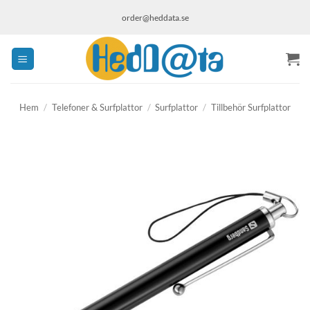
Skip
order@heddata.se
to
content
Hem
/
Telefoner & Surfplattor
/
Surfplattor
/
Tillbehör Surfplattor