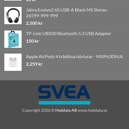
Jabra Evolve2 65 USB-A Black MS Stereo -
26599-999-999
2,500
kr
TP-Link UB500 Bluetooth 5.3 USB Adapter
150
kr
Apple AirPods 4 trådlösa hörlurar - MXP63DN/A
2,259
kr
Copyright 2026 ©
Heddata AB
www.heddata.se