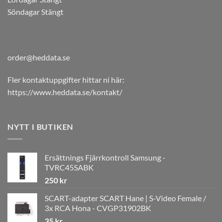
Söndagar Stängt
order@heddata.se
Fler kontaktuppgifter hittar ni här:
https://www.heddata.se/kontakt/
NYTT I BUTIKEN
Ersättnings Fjärrkontroll Samsung -
TVRC45SABK
250
kr
SCART-adapter SCART Hane | S-Video Female /
3x RCA Hona - CVGP31902BK
35
kr