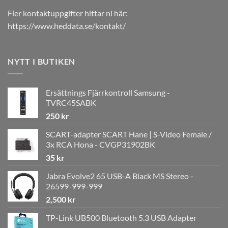
Fler kontaktuppgifter hittar ni här:
https://www.heddata.se/kontakt/
NYTT I BUTIKEN
Ersättnings Fjärrkontroll Samsung -
TVRC45SABK
250
kr
SCART-adapter SCART Hane | S-Video Female /
3x RCA Hona - CVGP31902BK
35
kr
Jabra Evolve2 65 USB-A Black MS Stereo -
26599-999-999
2,500
kr
TP-Link UB500 Bluetooth 5.3 USB Adapter