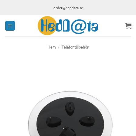
Skip
order@heddata.se
to
content
Hem
/
Telefontillbehör