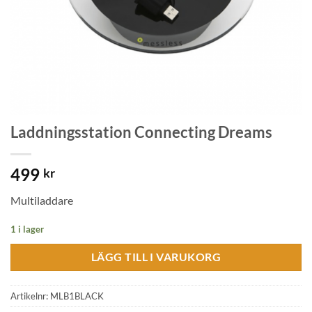
Laddningsstation Connecting Dreams
499
kr
Multiladdare
1 i lager
LÄGG TILL I VARUKORG
Artikelnr:
MLB1BLACK