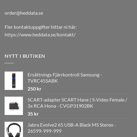
order@heddata.se
Fler kontaktuppgifter hittar ni här:
https://www.heddata.se/kontakt/
NYTT I BUTIKEN
Ersättnings Fjärrkontroll Samsung -
TVRC45SABK
250
kr
SCART-adapter SCART Hane | S-Video Female /
3x RCA Hona - CVGP31902BK
35
kr
Jabra Evolve2 65 USB-A Black MS Stereo -
26599-999-999