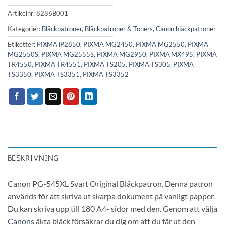
Artikelnr:
8286B001
Kategorier:
Bläckpatroner
,
Bläckpatroner & Toners
,
Canon bläckpatroner
Etiketter:
PIXMA iP2850
,
PIXMA MG2450
,
PIXMA MG2550
,
PIXMA
MG2550S
,
PIXMA MG2555S
,
PIXMA MG2950
,
PIXMA MX495
,
PIXMA
TR4550
,
PIXMA TR4551
,
PIXMA TS205
,
PIXMA TS305
,
PIXMA
TS3350
,
PIXMA TS3351
,
PIXMA TS3352
BESKRIVNING
Canon PG-545XL Svart Original Bläckpatron. Denna patron
används för att skriva ut skarpa dokument på vanligt papper.
Du kan skriva upp till 180 A4- sidor med den. Genom att välja
Canons
äkta bläck försäkrar du dig om att du får ut den