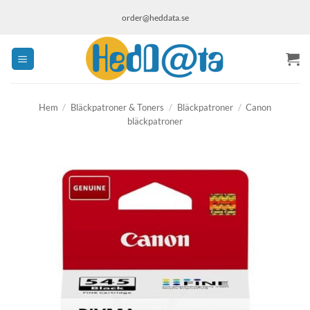
Skip
order@heddata.se
to
content
Hem
/
Bläckpatroner & Toners
/
Bläckpatroner
/
Canon
bläckpatroner