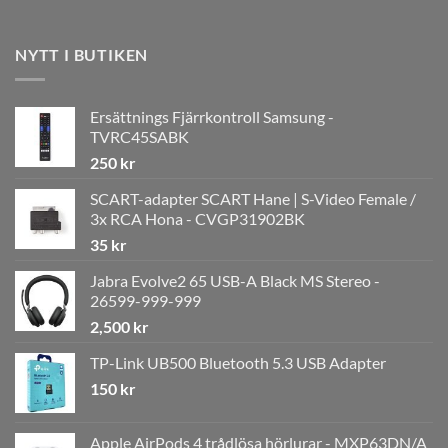
NYTT I BUTIKEN
Ersättnings Fjärrkontroll Samsung -
TVRC45SABK
250
kr
SCART-adapter SCART Hane | S-Video Female /
3x RCA Hona - CVGP31902BK
35
kr
Jabra Evolve2 65 USB-A Black MS Stereo -
26599-999-999
2,500
kr
TP-Link UB500 Bluetooth 5.3 USB Adapter
150
kr
Apple AirPods 4 trådlösa hörlurar - MXP63DN/A