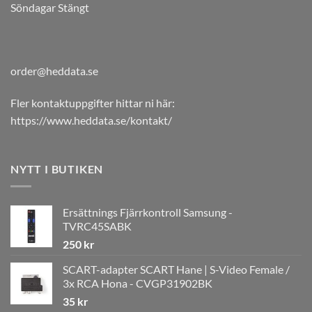
Söndagar Stängt
order@heddata.se
Fler kontaktuppgifter hittar ni här:
https://www.heddata.se/kontakt/
NYTT I BUTIKEN
Ersättnings Fjärrkontroll Samsung -
TVRC45SABK
250
kr
SCART-adapter SCART Hane | S-Video Female /
3x RCA Hona - CVGP31902BK
35
kr