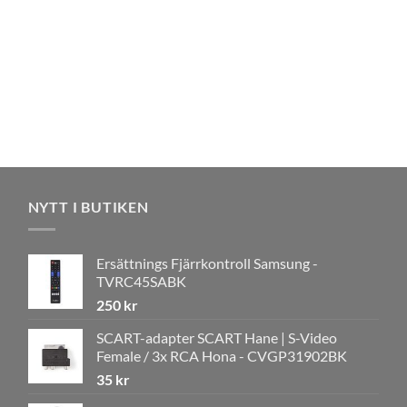
NYTT I BUTIKEN
Ersättnings Fjärrkontroll Samsung -
TVRC45SABK
250
kr
SCART-adapter SCART Hane | S-Video
Female / 3x RCA Hona - CVGP31902BK
35
kr