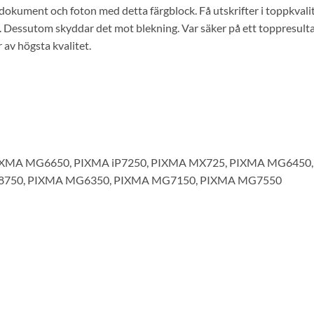
okument och foton med detta färgblock. Få utskrifter i toppkvali
 Dessutom skyddar det mot blekning. Var säker på ett toppresult
r av högsta kvalitet.
, PIXMA MG6650, PIXMA iP7250, PIXMA MX725, PIXMA MG6450
8750, PIXMA MG6350, PIXMA MG7150, PIXMA MG7550