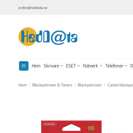
Skip
order@heddata.se
to
content
Hem
Skrivare
ESET
Nätverk
Telefoner
D
Hem
/
Bläckpatroner & Toners
/
Bläckpatroner
/
Canon bläckpa