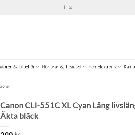
atorer & tillbehör
Hörlurar & headset
Hemelektronik
Kamp
troner
Canon CLI-551C XL Cyan Lång livslän
Äkta bläck
290
kr