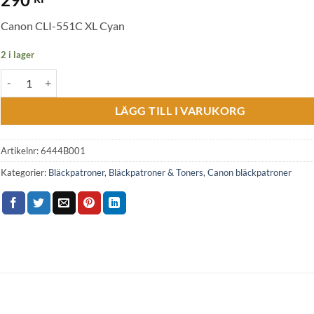
Canon CLI-551C XL Cyan
2 i lager
Canon CLI-551C XL Cyan Lång livslängd. Äkta bläck mängd
LÄGG TILL I VARUKORG
Artikelnr:
6444B001
Kategorier:
Bläckpatroner
,
Bläckpatroner & Toners
,
Canon bläckpatroner