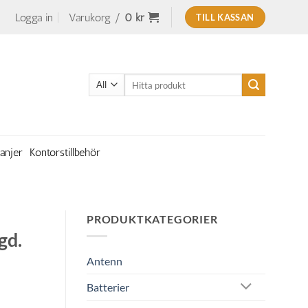
Logga in
Varukorg /
0
kr
TILL KASSAN
Sök
efter:
anjer
Kontorstillbehör
PRODUKTKATEGORIER
gd.
Antenn
Batterier