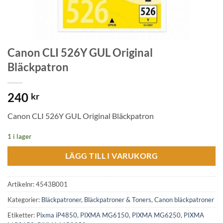
Canon CLI 526Y GUL Original
Bläckpatron
240
kr
Canon CLI 526Y GUL Original Bläckpatron
1 i lager
LÄGG TILL I VARUKORG
Artikelnr:
4543B001
Kategorier:
Bläckpatroner
,
Bläckpatroner & Toners
,
Canon bläckpatroner
Etiketter:
Pixma iP4850
,
PIXMA MG6150
,
PIXMA MG6250
,
PIXMA