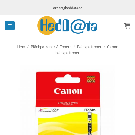
Skip
order@heddata.se
to
content
Hem
/
Bläckpatroner & Toners
/
Bläckpatroner
/
Canon
bläckpatroner