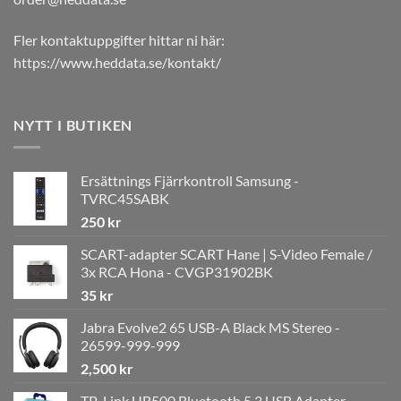
Fler kontaktuppgifter hittar ni här:
https://www.heddata.se/kontakt/
NYTT I BUTIKEN
Ersättnings Fjärrkontroll Samsung -
TVRC45SABK
250
kr
SCART-adapter SCART Hane | S-Video Female /
3x RCA Hona - CVGP31902BK
35
kr
Jabra Evolve2 65 USB-A Black MS Stereo -
26599-999-999
2,500
kr
TP-Link UB500 Bluetooth 5.3 USB Adapter