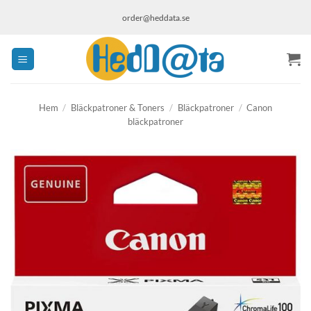
Skip
order@heddata.se
to
content
Hem
/
Bläckpatroner & Toners
/
Bläckpatroner
/
Canon
bläckpatroner