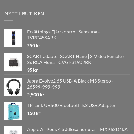
NYTT I BUTIKEN
Ersättnings Fjärrkontroll Samsung -
TVRC45SABK
250
kr
SCART-adapter SCART Hane | S-Video Female /
3x RCA Hona - CVGP31902BK
35
kr
Jabra Evolve2 65 USB-A Black MS Stereo -
26599-999-999
2,500
kr
TP-Link UB500 Bluetooth 5.3 USB Adapter
150
kr
Apple AirPods 4 trådlösa hörlurar - MXP63DN/A