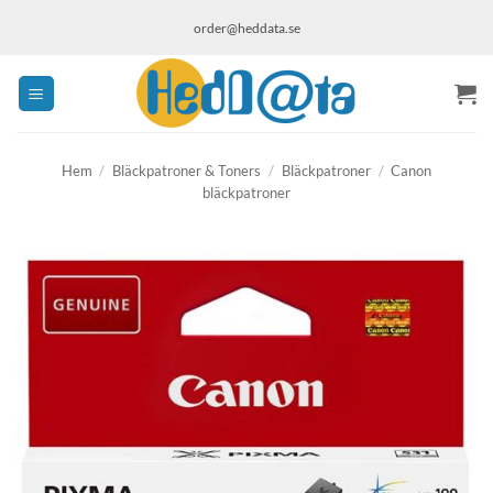
Skip
order@heddata.se
to
content
Hem
/
Bläckpatroner & Toners
/
Bläckpatroner
/
Canon
bläckpatroner