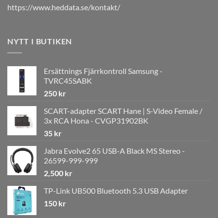
https://www.heddata.se/kontakt/
NYTT I BUTIKEN
Ersättnings Fjärrkontroll Samsung -
TVRC45SABK
250
kr
SCART-adapter SCART Hane | S-Video Female /
3x RCA Hona - CVGP31902BK
35
kr
Jabra Evolve2 65 USB-A Black MS Stereo -
26599-999-999
2,500
kr
TP-Link UB500 Bluetooth 5.3 USB Adapter
150
kr