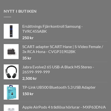
NYTT I BUTIKEN
Ersättnings Fjärrkontroll Samsung -
TVRC45SABK
250
kr
SCART-adapter SCART Hane | S-Video Female /
3x RCA Hona - CVGP31902BK
35
kr
Jabra Evolve2 65 USB-A Black MS Stereo -
26599-999-999
2,500
kr
TP-Link UB500 Bluetooth 5.3 USB Adapter
150
kr
Apple AirPods 4 trådlösa hörlurar - MXP63DN/A