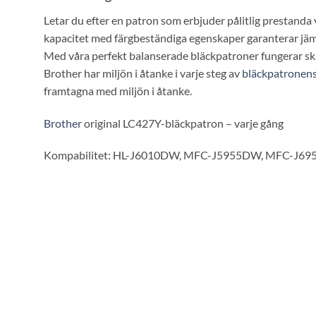
Letar du efter en patron som erbjuder pålitlig prestand
kapacitet med färgbeständiga egenskaper garanterar jämna, ti
Med våra perfekt balanserade bläckpatroner fungerar sk
Brother har miljön i åtanke i varje steg av
bläckpatronen
framtagna med miljön i åtanke.
Brother
original LC427Y-bläckpatron – varje gång
Kompabilitet: HL-J6010DW, MFC-J5955DW, MFC-J