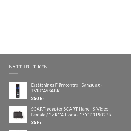
NYTT I BUTIKEN
Ersättnings Fjärrkontroll Samsung -
TVRC45SABK
250
kr
SCART-adapter SCART Hane | S-Video
Female / 3x RCA Hona - CVGP31902BK
35
kr