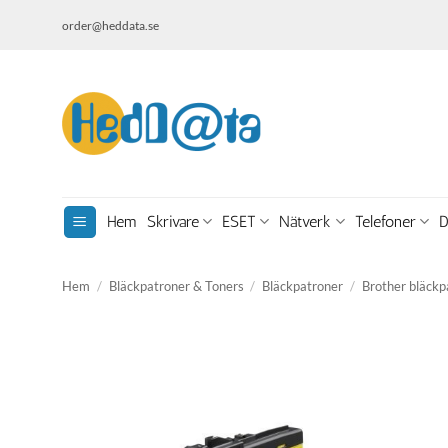
Skip
order@heddata.se
to
content
Hem
Skrivare
ESET
Nätverk
Telefoner
D
Hem
/
Bläckpatroner & Toners
/
Bläckpatroner
/
Brother bläckp