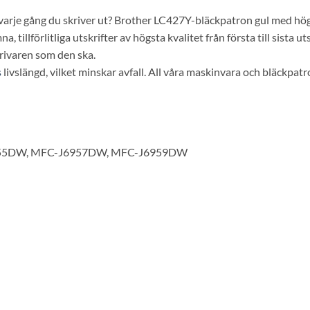
a varje gång du skriver ut? Brother LC427Y-bläckpatron gul med hö
llförlitliga utskrifter av högsta kvalitet från första till sista uts
rivaren som den ska.
s
livslängd, vilket minskar avfall. All våra maskinvara och bläckpatr
6955DW, MFC-J6957DW, MFC-J6959DW