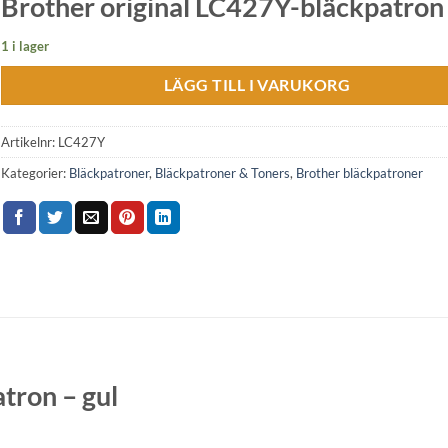
Brother original LC427Y-bläckpatron 
1 i lager
LÄGG TILL I VARUKORG
Artikelnr:
LC427Y
Kategorier:
Bläckpatroner
,
Bläckpatroner & Toners
,
Brother bläckpatroner
tron – gul