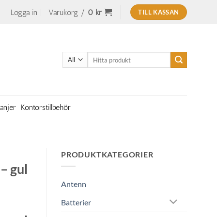
Logga in
Varukorg /
0
kr
TILL KASSAN
Sök
efter:
anjer
Kontorstillbehör
PRODUKTKATEGORIER
– gul
Antenn
Batterier