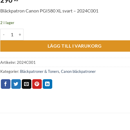
Bläckpatron Canon PGI580 XL svart – 2024C001
2 i lager
Bläckpatron Canon PGI580 XL svart - 2024C001 mängd
LÄGG TILL I VARUKORG
Artikelnr:
2024C001
Kategorier:
Bläckpatroner & Toners
,
Canon bläckpatroner