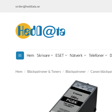
Skip
order@heddata.se
to
content
Hem
Skrivare
ESET
Nätverk
Telefoner
D
Hem
/
Bläckpatroner & Toners
/
Bläckpatroner
/
Canon bläckpa