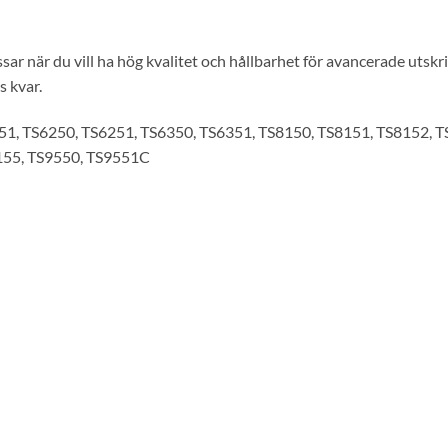
sar när du vill ha hög kvalitet och hållbarhet för avancerade utskri
s kvar.
1, TS6250, TS6251, TS6350, TS6351, TS8150, TS8151, TS8152, T
155, TS9550, TS9551C