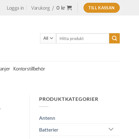
Logga in
Varukorg /
0
kr
TILL KASSAN
Sök
efter:
anjer
Kontorstillbehör
PRODUKTKATEGORIER
–
Antenn
Batterier