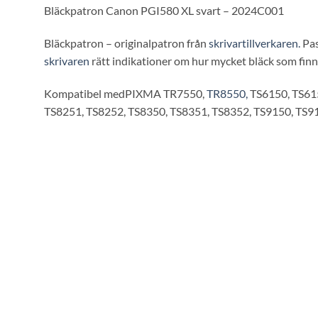
Bläckpatron Canon PGI580 XL svart – 2024C001
Bläckpatron – originalpatron från
skrivartillverkaren.
Pas
skrivaren
rätt indikationer om hur mycket bläck som finn
Kompatibel medPIXMA TR7550,
TR8550,
TS6150, TS615
TS8251, TS8252, TS8350, TS8351, TS8352, TS9150, TS9