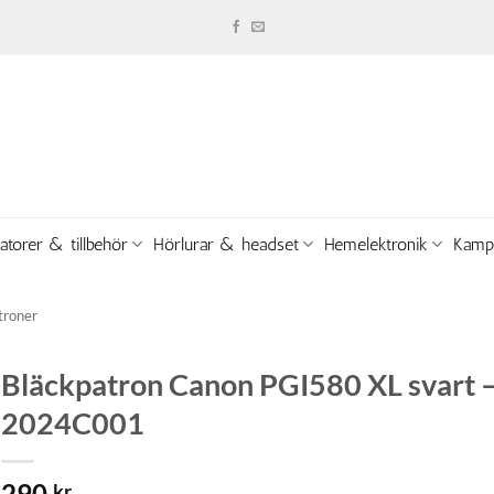
atorer & tillbehör
Hörlurar & headset
Hemelektronik
Kamp
troner
Bläckpatron Canon PGI580 XL svart 
2024C001
290
kr