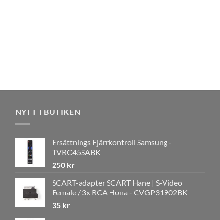
NYTT I BUTIKEN
Ersättnings Fjärrkontroll Samsung -
TVRC45SABK
250
kr
SCART-adapter SCART Hane | S-Video
Female / 3x RCA Hona - CVGP31902BK
35
kr