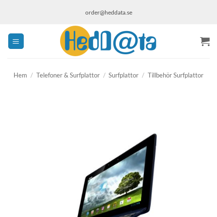
Skip
order@heddata.se
to
content
Hem
/
Telefoner & Surfplattor
/
Surfplattor
/
Tillbehör Surfplattor