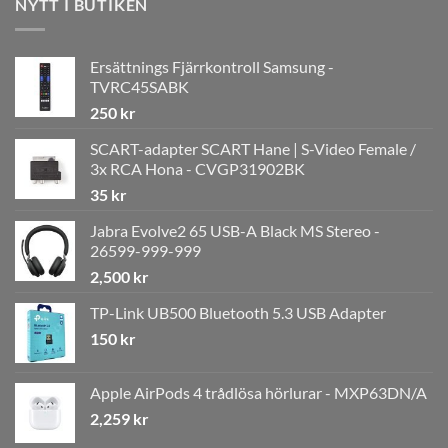
NYTT I BUTIKEN
Ersättnings Fjärrkontroll Samsung -
TVRC45SABK
250
kr
SCART-adapter SCART Hane | S-Video Female /
3x RCA Hona - CVGP31902BK
35
kr
Jabra Evolve2 65 USB-A Black MS Stereo -
26599-999-999
2,500
kr
TP-Link UB500 Bluetooth 5.3 USB Adapter
150
kr
Apple AirPods 4 trådlösa hörlurar - MXP63DN/A
2,259
kr