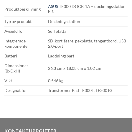
ASUS
TF300 DOCK 1A – dockningsstation
Produktbeskrivning
blå
Typ av produkt
Dockningsstation
Avsedd för
Surfplatta
Integrerade
SD-kortläsare, pekplatta, tangentbord, USB
komponenter
2.0-port
Batteri
Laddningsbart
Dimensioner
26.3 cm x 18.08 cm x 1.02 cm
(BxDxH)
Vikt
0.546 kg
Designat för
Transformer Pad TF300T, TF300TG
KONTAKTUPPGIFTER