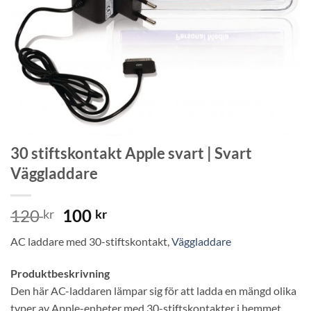
30 stiftskontakt Apple svart | Svart
Väggladdare
Det
Det
120
100
kr
kr
ursprungliga
nuvarande
AC laddare med 30-stiftskontakt,
Väggladdare
priset
priset
var:
är:
Produktbeskrivning
120 kr.
100 kr.
Den här AC-laddaren lämpar sig för att ladda en mängd olika
typer av Apple-enheter med 30-stiftskontakter i hemmet.