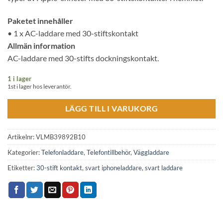
Paketet innehåller
• 1 x AC-laddare med 30-stiftskontakt
Allmän information
AC-laddare med 30-stifts dockningskontakt.
1 i lager
1st i lager hos leverantör.
LÄGG TILL I VARUKORG
Artikelnr:
VLMB39892B10
Kategorier:
Telefonladdare
,
Telefontillbehör
,
Väggladdare
Etiketter:
30-stift kontakt
,
svart iphoneladdare
,
svart laddare