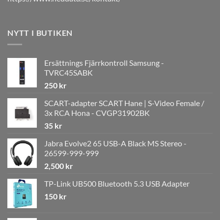
NYTT I BUTIKEN
Ersättnings Fjärrkontroll Samsung -
TVRC45SABK
250
kr
SCART-adapter SCART Hane | S-Video Female /
3x RCA Hona - CVGP31902BK
35
kr
Jabra Evolve2 65 USB-A Black MS Stereo -
26599-999-999
2,500
kr
TP-Link UB500 Bluetooth 5.3 USB Adapter
150
kr