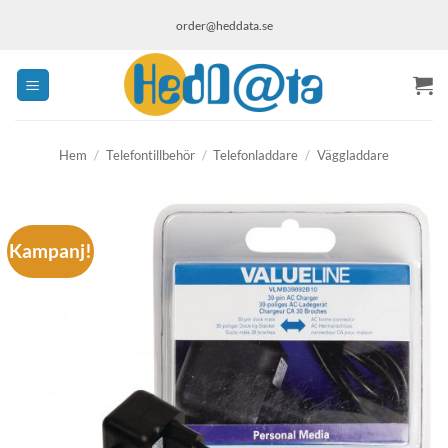
Skip
order@heddata.se
to
content
Hem
/
Telefontillbehör
/
Telefonladdare
/
Väggladdare
Kampanj!