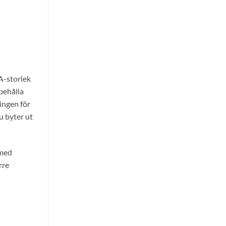
A-storlek
behålla
ingen för
u byter ut
 med
rre