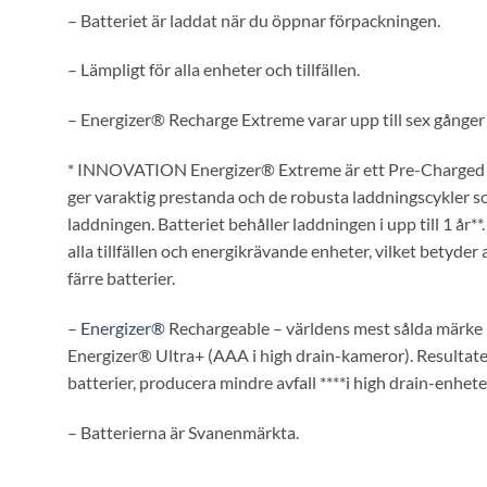
– Batteriet är laddat när du öppnar förpackningen.
– Lämpligt för alla enheter och tillfällen.
– Energizer® Recharge Extreme varar upp till sex gånger lä
* INNOVATION Energizer® Extreme är ett Pre-Charge
ger varaktig prestanda och de robusta laddningscykler 
laddningen. Batteriet behåller laddningen i upp till 1 å
alla tillfällen och energikrävande enheter, vilket betyde
färre batterier.
–
Energizer®
Rechargeable – världens mest sålda märke 
Energizer® Ultra+ (AAA i high drain-kameror). Resultate
batterier, producera mindre avfall ****i high drain-enhete
– Batterierna är Svanenmärkta.