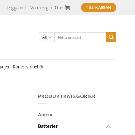
Logga in
Varukorg /
0
kr
TILL KASSAN
Sök
efter:
anjer
Kontorstillbehör
PRODUKTKATEGORIER
Antenn
Batterier