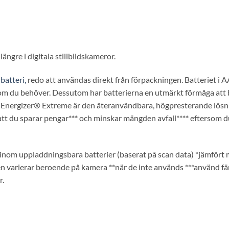
ngre i digitala stillbildskameror.
d
batteri,
redo att användas direkt från förpackningen. Batteriet i A
som du behöver. Dessutom har batterierna en utmärkt förmåga att 
r**. Energizer® Extreme är den återanvändbara, högpresterande lösn
r att du sparar pengar*** och minskar mängden avfall**** eftersom d
inom uppladdningsbara batterier (baserat på scan data) *jämfört
n varierar beroende på kamera **när de inte används ***använd fä
r.