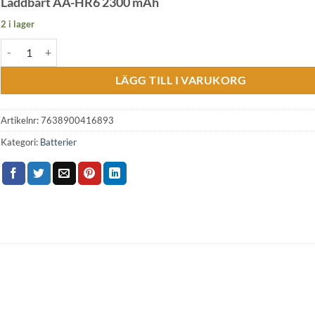
Laddbart AA-HR6 2300 mAh
2 i lager
Laddbart AA-HR6 2300 mAh mängd
LÄGG TILL I VARUKORG
Artikelnr:
7638900416893
Kategori:
Batterier