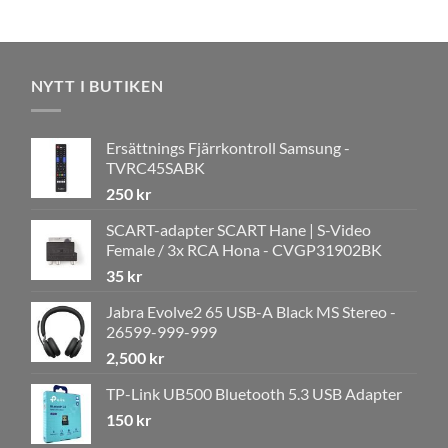
NYTT I BUTIKEN
Ersättnings Fjärrkontroll Samsung -
TVRC45SABK
250
kr
SCART-adapter SCART Hane | S-Video
Female / 3x RCA Hona - CVGP31902BK
35
kr
Jabra Evolve2 65 USB-A Black MS Stereo -
26599-999-999
2,500
kr
TP-Link UB500 Bluetooth 5.3 USB Adapter
150
kr