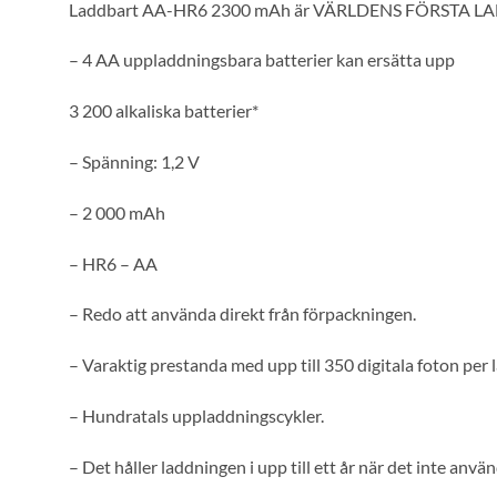
Laddbart AA-HR6 2300 mAh är VÄRLDENS FÖRSTA 
– 4 AA uppladdningsbara batterier kan ersätta upp
3 200 alkaliska batterier*
– Spänning: 1,2 V
– 2 000 mAh
– HR6 – AA
– Redo att använda direkt från förpackningen.
– Varaktig prestanda med upp till 350 digitala foton per 
– Hundratals uppladdningscykler.
– Det håller laddningen i upp till ett år när det inte använ