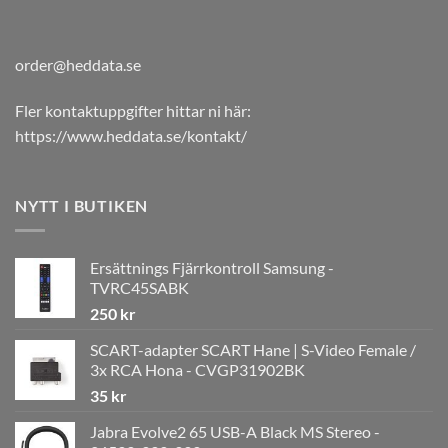
order@heddata.se
Fler kontaktuppgifter hittar ni här:
https://www.heddata.se/kontakt/
NYTT I BUTIKEN
Ersättnings Fjärrkontroll Samsung -
TVRC45SABK
250
kr
SCART-adapter SCART Hane | S-Video Female /
3x RCA Hona - CVGP31902BK
35
kr
Jabra Evolve2 65 USB-A Black MS Stereo -