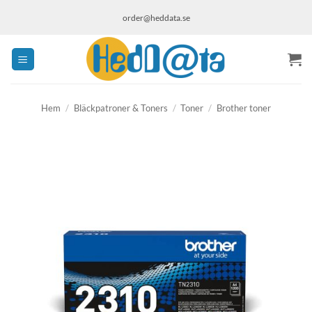
Skip
order@heddata.se
to
content
Hem
/
Bläckpatroner & Toners
/
Toner
/
Brother toner